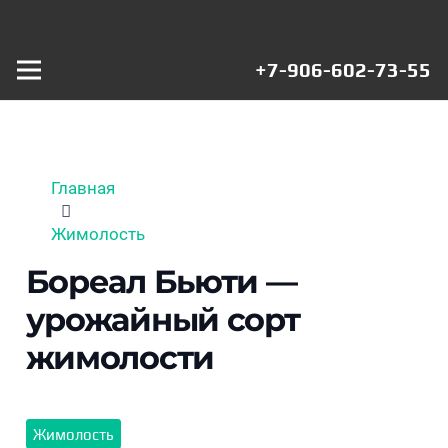
+7-906-602-73-55
Главная
Жимолость
Бореал Бьюти —
урожайный сорт
жимолости
Жимолость