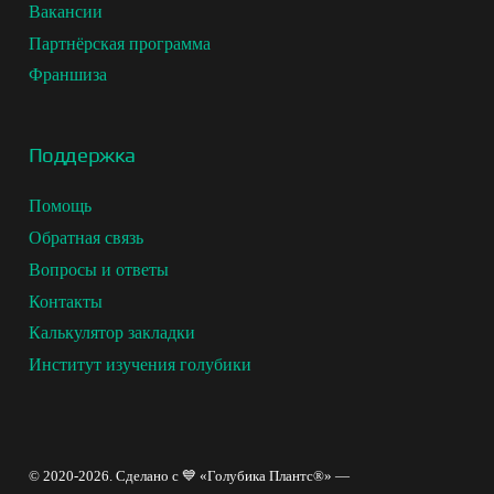
Вакансии
сорта:
Партнёрская программа
Франшиза
«Коралл» — голландский сорт, средние и
крупные ягоды, нуждается в хорошем дренаже.
Пригоден для коммерческого выращивания.
Поддержка
«Ред перл» – голландский сорт, с мягким
Помощь
вкусом, раннеспелый, устойчивый к фитофторе.
Обратная связь
Вопросы и ответы
Выращивание
Контакты
брусники
Калькулятор закладки
Институт изучения голубики
Кустарник медленно развивается, для полного
продуктивного плодоношения требуется от трех
до пяти лет. Кроме этого, культура плохо
© 2020-2026. Сделано с 💙 «Голубика Плантс®» —