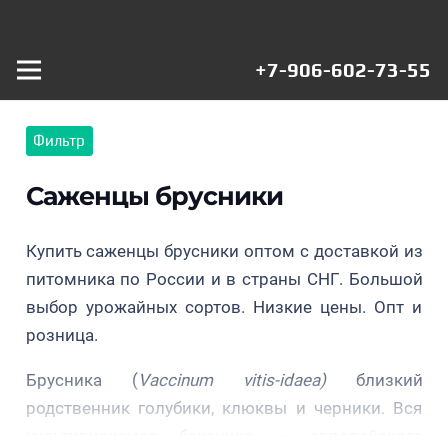
+7-906-602-73-55
Фильтр
Саженцы брусники
Купить саженцы брусники оптом с доставкой из
питомника по России и в страны СНГ. Большой
выбор урожайных сортов. Низкие цены. Опт и
розница.
Брусника
Брусника
Аммерланд
Брусника
Брусника
Мазовия
Брусника (
Vaccinum vitis-idaea)
близкий
(Ammerland)
Ред Перл
Коралл
(Masovia)
родственник голубики, клюквы и черники. Вся
культивируемая брусника — европейского