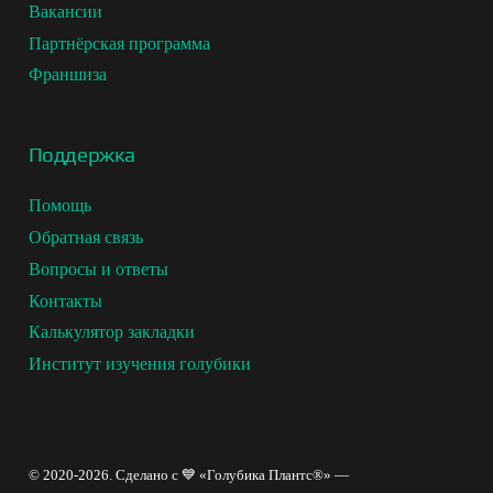
бункеры и отправляются на приемные станции,
Вакансии
где они очищаются и упаковываются в свежем
Партнёрская программа
виде.
Франшиза
Поддержка
Помощь
Обратная связь
Вопросы и ответы
Контакты
Калькулятор закладки
Институт изучения голубики
Польза клюквы
© 2020-2026. Сделано с 💙 «Голубика Плантс®» —