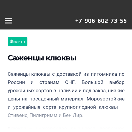
+7-906-602-73-55
Фильтр
Саженцы клюквы
Саженцы клюквы с доставкой из питомника по
России и странам СНГ. Большой выбор
Клюква
урожайных сортов в наличии и под заказ, низкие
Клюква
крупнопл
цены на посадочный материал. Морозостойкие
Клюква
Клюква
крупноплодная
Пилигри
и урожайные сорта крупноплодной клюквы —
крупноплодная
крупноплодная
Стивенс
поздний 
Стивенс, Пилигримм и Бен Лир.
Бен Лир
Макфарлин
200.00
₽
200.00
₽
Клюква – низкорослое, вьющееся, древесное