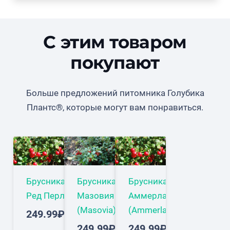
расположены на нижней стороне листовой
пластины.
С этим товаром
Цветки мелкие, кувшинчатые, белые со слегка
покупают
светло-розовым тоном, собраны в грозди,
свисающие на концах побегов. Ягоды ярко-
Больше предложений питомника Голубика
красные, круглые, 7-9 мм в диаметре. Вкус
Плантс®, которые могут вам понравиться.
сочный, кисло-сладкий, с легкой горчинкой.
Урожайность высокая — до 500 грамм с куста.
Кустарник цветет дважды — в мае и июле.
Плодоносит дважды, первый раз в июле августе,
второй раз на рубеже сентября и октября.
Брусника
Брусника
Брусника
Предпочитает легкие, кислые и гумусовые
Ред Перл
Мазовия
Аммерланд
почвы, а также солнечные и полузатененные
(Masovia)
(Ammerland)
249.99
₽
места.
249.99
₽
249.99
₽