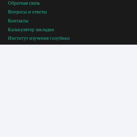
Обратная связь
кустарник капризен к уровню кислотности
Вопросы и ответы
почвы (норма pH — от 4 до 5 единиц);
Контакты
Калькулятор закладки
необходимо проводит профилактическое
Институт изучения голубики
лечение брусники от грибковых
заболеваний.
© 2020-2026. Сделано с 💙 «Голубика Плантс®» —
зарегистрированный товарный знак, российско-белорусский научно-
практический центр изучения и селекции. Все права защищены.
Политика конфиденциальности
.
Наш сайт использует cookie. Продолжая им
пользоваться, вы соглашаетесь на обработку
персональных данных в соответствии с политикой