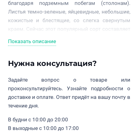
благодаря подземным побегам (столонам).
Листья темно-зеленые, яйцевидные, небольшие,
кожистые и блестящие, со слегка свернутым
краем. Сейчас этот популярный сорт составляет
основу европейского производства в
Показать описание
Скандинавии и Северной Европе.
Сорт Коралл был выведен голландскими
Нужна консультация?
селекционерами в 1969 году. Специалистам
удалось создать разновидность культуры,
Задайте вопрос о товаре или
которая идеально подходит для выращивания
проконсультируйтесь. Узнайте подробности о
на промышленных плантациях и приусадебных
доставке и оплате. Ответ придёт на вашу почту в
участках. В 1976 году сорт был награжден
течение дня.
престижной премией AGM (Garden Merit Prize),
В будни с 10:00 до 20:00
присуждаемой Королевским обществом
В выходные с 10:00 до 17:00
садоводов по результатам испытаний новых
сортов в садах или специальных коллекциях.