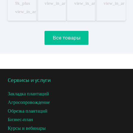
–
11,600.00₽
9,000.00₽
9k_plus
view_in_ar
view_in_ar
view_in_ar
14,000.00₽
view_in_ar
Все товары
Сервисы и услуги
Закладка плантаций
Агросопровождение
Обрезка плантаций
Бизнес-план
Курсы и вебинары