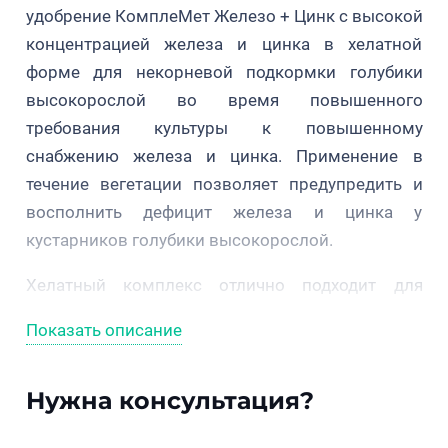
удобрение КомплеМет Железо + Цинк с высокой
концентрацией железа и цинка в хелатной
форме для некорневой подкормки голубики
высокорослой во время повышенного
требования культуры к повышенному
снабжению железа и цинка. Применение в
течение вегетации позволяет предупредить и
восполнить дефицит железа и цинка у
кустарников голубики высокорослой.
Хелатный комплекс отлично подходит для
применения во всех регионах России,
Показать описание
Узбекистана и Казахстана. Кроме этого,
дополняет корневое фосфорное и калийное
Нужна консультация?
питание кустарников.
Расход:
2 л/га в фазе набухания и распускания