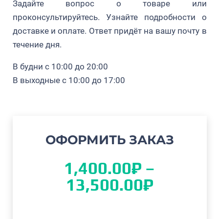
Задайте вопрос о товаре или
почек, а также после сбора урожая ягод.
проконсультируйтесь. Узнайте подробности о
доставке и оплате. Ответ придёт на вашу почту в
Железо (Fe*)
15 г/л
течение дня.
Цинк (Zn*)
15 г/л
Фосфор (P
O
), не менее
В будни с 10:00 до 20:00
73 г/л
2
5
В выходные с 10:00 до 17:00
Калий (K
O), не менее
41 г/л
2
Сера (SO
), не менее
25 г/л
4
* – элемент в хелатном соединении
ОФОРМИТЬ ЗАКАЗ
Внимание!
Перед применением хелатного
комплекса удобрения для голубики
1,400.00
₽
–
рекомендуем проконсультироваться с
Диапаз
13,500.00
₽
специалистами Питомника Голубика Плантс.
цен:
Требуется предварительная проверка препарата
1,400.0
на химическую совместимость!