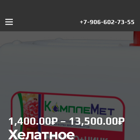
+7-906-602-73-55
Ди
1,400.00
₽
–
13,500.00
₽
це
Хелатное