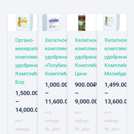
Органо-
Хелатное
Хелатное
Хелатное
минеральное
комплексное
комплексное
комплексно
комплексное
удобрение
удобрение
удобрение
удобрение
«Голубика»
КомплеМет
КомплеМет
КомплеМет
КомплеМет
Цинк
Молибден
Бор
1,000.00
₽
900.00
₽
1,499.00
₽
1,500.00
₽
–
–
–
Диапазон
Диапазон
–
11,600.00
₽
9,000.00
₽
13,600.00
Диапазон
цен:
цен:
14,000.00
₽
eco
eco
eco
цен:
1,000.00₽
900.00₽
eco
settings
settings
settings
1,500.00₽
–
–
settings
9k_plus
9k_plus
9k_plus