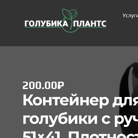
Услуг
Саженцы под заказ
Все услуг
200.00
₽
Контейнер дл
голубики с ру
51×41. Плотнос