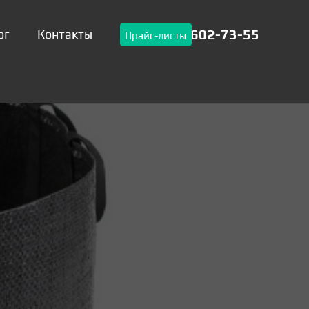
+7-906-602-73-55
ог
Контакты
Прайс-листы
дендрона
Агроткань застилочная