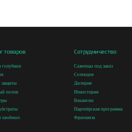
г товаров
Сотрудничество
 голубики
Саженцы под заказ
ия
Селекция
а защиты
Дилерам
ый полив
Инвесторам
еры
Вакансии
убстраты
Партнёрская программа
 хвойных
Франшиза