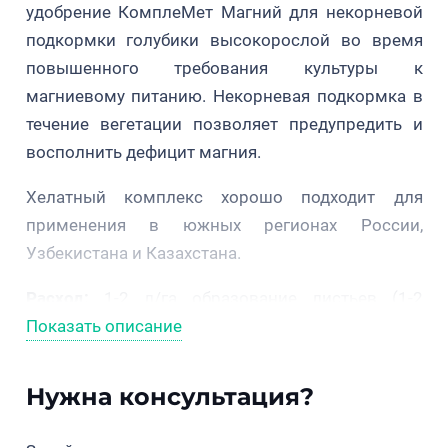
удобрение КомплеМет Магний для некорневой
подкормки голубики высокорослой во время
повышенного требования культуры к
магниевому питанию. Некорневая подкормка в
течение вегетации позволяет предупредить и
восполнить дефицит магния.
Хелатный комплекс хорошо подходит для
применения в южных регионах России,
Узбекистана и Казахстана.
Расход:
1-2 л/га образование листьев (1-2
Показать описание
обработки с интервалом 7-10 дней). 1-2 л/га во
время плодообразования.
Нужна консультация?
Магний (МgO)
50 г/л
Азот (Ν
), не менее
26 г/л
общ.