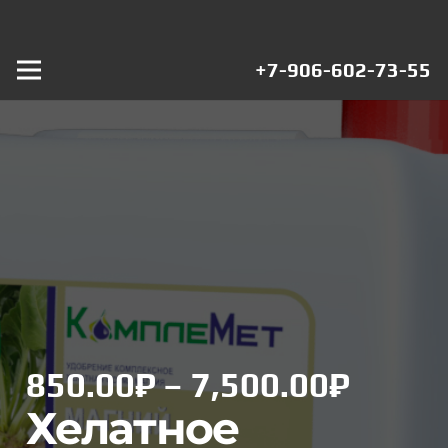
+7-906-602-73-55
Диап
850.00
₽
–
7,500.00
₽
цен:
Хелатное