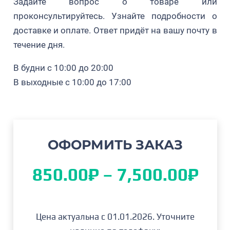
Задайте вопрос о товаре или
* – магний в хелатном соединении
проконсультируйтесь. Узнайте подробности о
доставке и оплате. Ответ придёт на вашу почту в
Внимание! Перед применением хелатного
течение дня.
комплекса удобрения для голубики
В будни с 10:00 до 20:00
рекомендуем проконсультироваться с
В выходные с 10:00 до 17:00
специалистами Питомника Голубика Плантс.
Требуется предварительная проверка препарата
на химическую совместимость!
ОФОРМИТЬ ЗАКАЗ
Диа
850.00
₽
–
7,500.00
₽
цен
850
Цена актуальна с 01.01.2026. Уточните
–