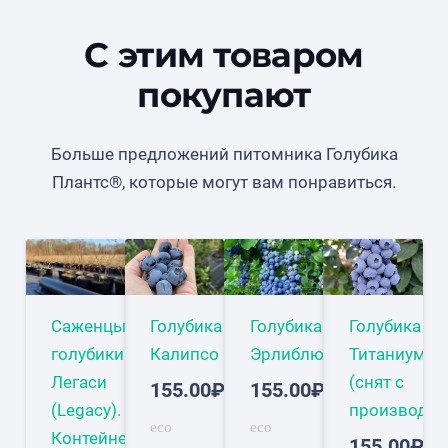
С этим товаром
покупают
Больше предложений питомника Голубика
Плантс®, которые могут вам понравиться.
Саженцы
Голубика
Голубика
Голубика
голубики
Калипсо
Эрлиблю
Титаниум
Легаси
(снят с
155.00
₽
155.00
₽
(Legacy).
производст
eco
eco
Контейнер
155.00
₽