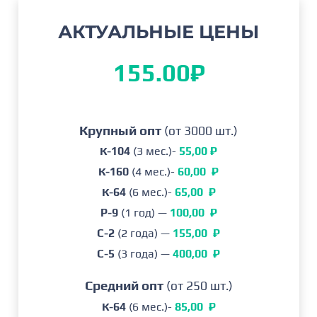
Разновидность обладает хорошей
АКТУАЛЬНЫЕ ЦЕНЫ
устойчивостью к болезням и вредителям, что
155.00
₽
делает её привлекательной для выращивания в
южных регионах. Период покоя — 800-1000
часов. Зимостойкость умеренная — до — 24 ° C.
Крупный опт
(от 3000 шт.)
Характеристики
К-104
(3 мес.)-
55,00 ₽
кустарника
К-160
(4 мес.)-
60,00 ₽
К-64
(6 мес.)-
65,00 ₽
P-9
(1 год) —
100,00 ₽
Высота кустарника
: 1,5 м.
C-2
(2 года) —
155,00 ₽
Ширина
: 1,1 м.
C-5
(3 года) —
400,00 ₽
Цветение
: с конца апреля до середины мая.
Плодоношение
: конец июля — начало августа
Средний опт
(от 250 шт.)
Листья
: эллиптические, с острой формой
К-64
(6 мес.)-
85,00 ₽
вершины и округлым основанием.