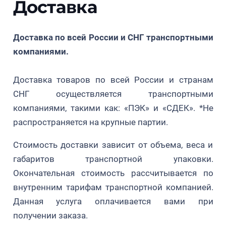
Доставка
преимуществ: более крупные и сладкие плоды,
энергичный рост кустарника и высокая
урожайность. Гибрид хорошо переносит жаркое
Доставка по всей России и СНГ транспортными
лето. Кроме этого, стоит отметить, что
компаниями.
цветочные почки не такие морозостойкие, как у
его родителя.
Доставка товаров по всей России и странам
СНГ осуществляется транспортными
Разновидность хорошо себя чувствует в более
компаниями, такими как: «ПЭК» и «СДЕК». *Не
тёплых районах, тогда как сорт Дрейпер лучше
распространяется на крупные партии.
справляется с зимними холодами. Ягоды
Осорно хорошо сохраняются при
Стоимость доставки зависит от объема, веса и
транспортировке и могут быть использованы
габаритов транспортной упаковки.
для различных целей: от употребления в свежем
Окончательная стоимость рассчитывается по
виде до переработки на джемы, соки и вина.
внутренним тарифам транспортной компанией.
Данная услуга оплачивается вами при
получении заказа.