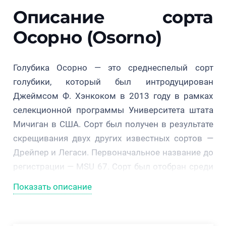
Описание сорта
Осорно (Osorno)
Голубика Осорно — это среднеспелый сорт
голубики, который был интродуцирован
Джеймсом Ф. Хэнкоком в 2013 году в рамках
селекционной программы Университета штата
Мичиган в США. Сорт был получен в результате
скрещивания двух других известных сортов —
Дрейпер и Легаси. Первоначальное название до
регистрации — MSU 67. Сорт был отобран среди
группы растений, которая состояла из 103-ёх
Показать описание
братьев и сестёр. Первоначальная оценка
гибрида проходила в Бентон-Харбор, штат
Мичиган, с 2003 по 2007 год.