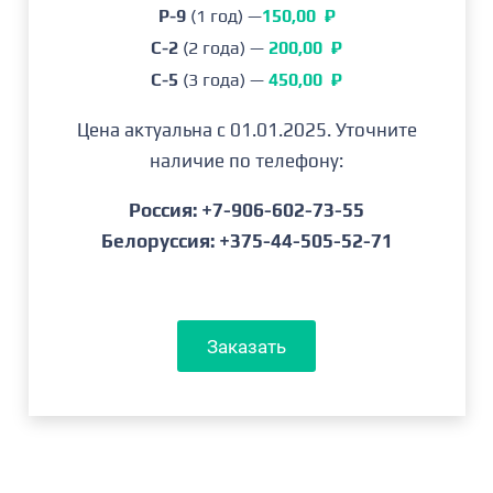
P-9
(1 год) —
150,00 ₽
Ягоды
: 17- 20 мм
C-2
(2 года) —
200,00 ₽
Период плодоношение Осорно совпадает со
C-5
(3 года) —
450,00 ₽
среднеспелыми сортами Дрейпер и Блюкроп.
Цена актуальна с 01.01.2025. Уточните
Разновидность имеет более крупные и
наличие по телефону:
качественные плоды, с более сладким вкусом.
Ягоды крупные, с небольшими, сухими рубцами,
Россия: +7-906-602-73-55
светло-голубого цвета, отличной твёрдости и
Белоруссия: +375-44-505-52-71
вкуса, при правильной обрезке кустарника
подходит подходят для механического сбора.
Плоды толерантно переносят жару, когда
Заказать
температура регулярно превышает +30 ° C.
Голубика Осорно унаследовала много
положительных родительских характеристик от
сорта Дрейпер, но имеет ряд и своих