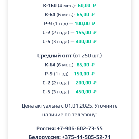
Время распускания бутонов у сорта среднее, а
К-160
(4 мес.)-
60,00 ₽
цветение позднее. Голубика Дрейпер имеет
К-64
(6 мес.)-
65,00 ₽
цветок среднего и крупного размера с
P-9
(1 год) —
100,00 ₽
умеренной интенсивностью антоциановой
C-2
(2 года) —
155,00 ₽
окраски лепестков. Гроздь средней плотности,
C-5
(3 года) —
400,00 ₽
от среднего до большого количества ягод.
Урожайность регулярная.
Средний опт
(от 250 шт.)
К-64
(6 мес.)-
85,00 ₽
Плод крупных размеров с эллиптической
P-9
(1 год) —
150,00 ₽
формой в продольном сечении. Основной цвет
C-2
(2 года) —
200,00 ₽
незрелых плодов — от светло-зеленого до
C-5
(3 года) —
450,00 ₽
средне-зеленого. Зрелый плод может имеет
средний или сильный налет, шрам от
Цена актуальна с 01.01.2025. Уточните
маленького до среднего. Ягода становится
наличие по телефону:
синего цвета после удаления налета. Плод от
твердого до очень твердого, сладкий от
Россия: +7-906-602-73-55
среднего до сильного, со средней
Белоруссия: +375-44-505-52-71