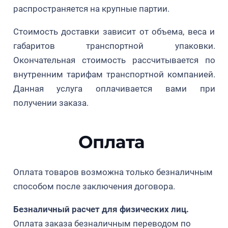
США.
распространяется на крупные партии.
Сорт голубики был выбран из 77 братьев и
Стоимость доставки зависит от объема, веса и
сестер в 1995 году. Первоначальный отбор
габаритов транспортной упаковки.
оценивался в Бентон-Харбор в течение 11 лет.
Окончательная стоимость рассчитывается по
Автор сорта Дрейпер Джеймс Ф. Хэнкок. —
внутренним тарифам транспортной компанией.
заслуженный профессор Мичиганского
Данная услуга оплачивается вами при
государственного университета, член
получении заказа.
Американского общества садоводческих наук,
лауреат медали Уайлдера Американского
Оплата
помологического общества.
Тесты и испытания:
Тесты и испытания
Оплата товаров возможна только безналичным
проводились в Абботсфорде, Британская
способом после заключения договора.
Колумбия, летом 2004 и 2005 годов.
Высаживались 2 ряда растений на расстоянии
Безналичный расчет для физических лиц.
1,5 метра друг от друга с расстоянием между
Оплата заказа безналичным переводом по