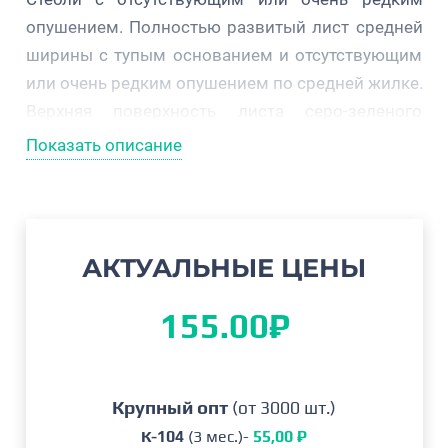
опушением. Полностью развитый лист средней
ширины с тупым основанием и отсутствующим
или очень редким опушением по средней жилке.
Верхняя поверхность листа серо-зеленого
цвета.
Показать описание
Продуктивный, раннеспелый сорт со средним
сроком созревания. Предназначен для районов,
где успешно выращиваются северные
АКТУАЛЬНЫЕ ЦЕНЫ
высокорослые сорта. Кустарник прямостоячий,
с многочисленным количество осевых побегов,
155.00
₽
умеренно разветвлен, плоды хорошо обнажены.
Ягоды средние, умеренно крупные, имеют
мелкие, сухие собирательные рубцы. Голубые
Крупный опт
плоды твердые, имеют восхитительны вкус.
(от 3000 шт.)
К-104
(3 мес.)-
55,00 ₽