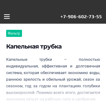
+7-906-602-73-55
Фильтр
Капельная
Капельная трубка
трубка
«JAIN
Капельные трубки – полностью
TURBO
индивидуальная, эффективная и долговечная
LINE PC»
система, которая обеспечивает экономию воды,
(0,9 мм),
Компенсированна
раннюю зрелость и обильный урожай, сезон за
шаг 30см,
капельная трубка
сезоном, год за годом на плантациях голубики
вылив 1.6
(0,9 мм), шаг 30см,
высокорослой. Помимо всего этого, достигается
л/ч
вылив 1.6 л/ч
экономия затрат на рабочую силу и удобрения.